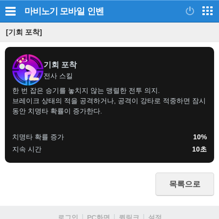
마비노기 모바일
인벤
[기회 포착]
기회 포착
전사 스킬
한 번 잡은 승기를 놓치지 않는 맹렬한 전투 의지.
브레이크 상태의 적을 공격하거나, 공격이 강타로 적중하면 잠시
동안 치명타 확률이 증가한다.
치명타 확률 증가
10%
지속 시간
10초
목록으로
로그인
PC화면
퀵링크
설정