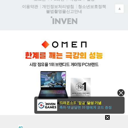
청소년보호정책
이용약관
개인정보처리방침
▲
불법촬영물신고안내
(주)
인
벤
드래곤소드 '압긍' 달성 기념
축하 댓글달면 10 명에게 코드 증정
AD