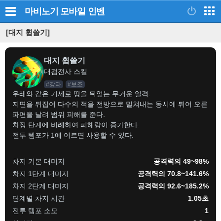
마비노기 모바일
인벤
[대지 휩쓸기]
대지 휩쓸기
대검전사 스킬
#강타
#보조
우레와 같은 기세로 땅을 뒤엎는 무거운 일격.
지면을 뒤집어 다수의 적을 전방으로 밀쳐내는 동시에 튀어 오른
파편을 날려 범위 피해를 준다.
차징 단계에 비례하여 피해량이 증가한다.
전투 템포가 1에 이르면 사용할 수 있다.
차지 기본 대미지
공격력의 49~98%
차지 1단계 대미지
공격력의 70.8~141.6%
차지 2단계 대미지
공격력의 92.6~185.2%
단계별 차지 시간
1.05초
전투 템포 소모
1