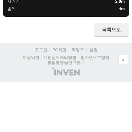
사거리
2.8m
범위
4m
목록으로
로그인
PC화면
퀵링크
설정
청소년보호정책
이용약관
개인정보처리방침
▲
불법촬영물신고안내
(주)
인
벤