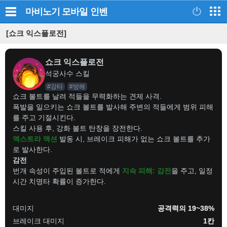
마비노기 모바일
인벤
[쇼크 익스플로전]
쇼크 익스플로전
석궁사수 스킬
#강타
#방해
쇼크 볼트를 날려 적들을 무력화하는 견제 사격.
폭발을 일으키는 쇼크 볼트를 발사해 주변의 적들에게 범위 피해
를 주고 기절시킨다.
스킬 사용 후, 강화 볼트 탄창을 장전한다.
엑스트라 액션
발동 시, 브레이크 피해가 없는 쇼크 볼트를 추가
로 발사한다.
감전
번개 속성이 주입된 볼트로 적에게
지속 피해: 감전
을 주고, 일정
시간 치명타 확률이 증가한다.
대미지
공격력의 19~38%
브레이크 대미지
1칸