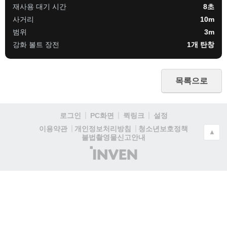
재사용 대기 시간
8초
사거리
10m
범위
3m
강화 볼트 장전
1개 탄창
목록으로
로그인
PC화면
퀵링크
설정
청소년보호정책
이용약관
개인정보처리방침
▲
불법촬영물신고안내
(주)
인
벤