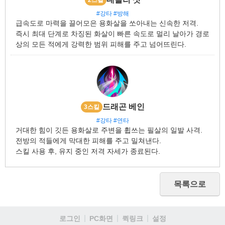
2스킬
#강타
#방해
급속도로 마력을 끌어모은 용화살을 쏘아내는 신속한 저격.
즉시 최대 단계로 차징된 화살이 빠른 속도로 멀리 날아가 경로
상의 모든 적에게 강력한 범위 피해를 주고 넘어뜨린다.
드래곤 베인
3스킬
#강타
#연타
거대한 힘이 깃든 용화살로 주변을 휩쓰는 필살의 일발 사격.
전방의 적들에게 막대한 피해를 주고 밀쳐낸다.
스킬 사용 후, 유지 중인 저격 자세가 종료된다.
목록으로
로그인
PC화면
퀵링크
설정