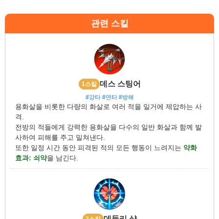
관련 스킬
데스 스팅어
1스킬
#강타
#연타
#방해
용화살을 비롯한 다량의 화살로 여러 적을 일거에 제압하는 사
격.
전방의 적들에게 강력한 용화살을 다수의 일반 화살과 함께 발
사하여 피해를 주고 밀쳐낸다.
또한 일정 시간 동안 피격된 적의 모든 행동이 느려지는
약화
효과: 쇠약
을 남긴다.
데들리 샷