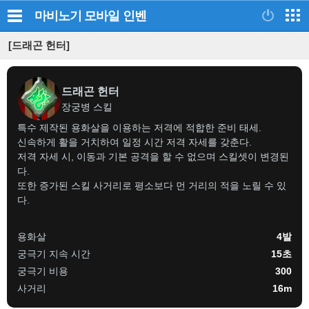
마비노기 모바일
인벤
[드래곤 헌터]
드래곤 헌터
장궁병 스킬
특수 제작된 용화살을 이용하는 저격에 적합한 준비 태세.
신속하게 활을 거치하여 일정 시간 저격 자세를 갖춘다.
저격 자세 시, 이동과 기본 공격을 할 수 없으며 스킬셋이 변경된
다.
또한 증가된 스킬 사거리로 평소보다 먼 거리의 적을 노릴 수 있
다.
용화살
4발
궁극기 지속 시간
15초
궁극기 비용
300
사거리
16m