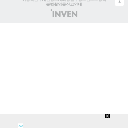
▲
불법촬영물신고안내
(주)
인
벤
AD