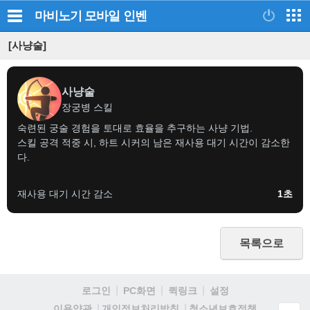
마비노기 모바일
인벤
[사냥술]
사냥술
장궁병 스킬
숙련된 궁술 경험을 토대로 효율을 추구하는 사냥 기법.
스킬 공격 적중 시, 하트 시커의 남은 재사용 대기 시간이 감소한
다.
재사용 대기 시간 감소
1초
목록으로
로그인
PC화면
퀵링크
설정
청소년보호정책
이용약관
개인정보처리방침