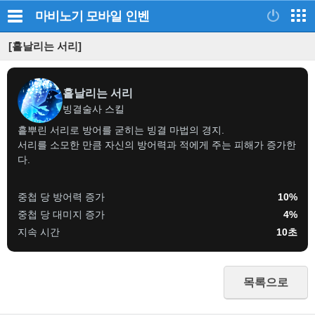
마비노기 모바일
인벤
[흩날리는 서리]
흩날리는 서리
빙결술사 스킬
흩뿌린 서리로 방어를 굳히는 빙결 마법의 경지.
서리를 소모한 만큼 자신의 방어력과 적에게 주는 피해가 증가한
다.
중첩 당 방어력 증가
10%
중첩 당 대미지 증가
4%
지속 시간
10초
목록으로