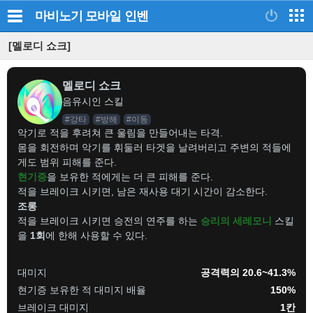
마비노기 모바일
인벤
[멜로디 쇼크]
멜로디 쇼크
음유시인 스킬
#강타
#방해
#이동
악기로 적을 후려쳐 큰 울림을 만들어내는 타격.
몸을 회전하며 악기를 휘둘러 타겟을 날려버리고 주변의 적들에
게도 범위 피해를 준다.
현기증
을 보유한 적에게는 더 큰 피해를 준다.
적을 브레이크 시키면, 남은 재사용 대기 시간이 감소한다.
조롱
적을 브레이크 시키면 승전의 연주를 하는
승리의 세레모니
스킬
을
1회
에 한해 사용할 수 있다.
대미지
공격력의 20.6~41.3%
현기증 보유한 적 대미지 배율
150%
브레이크 대미지
1칸