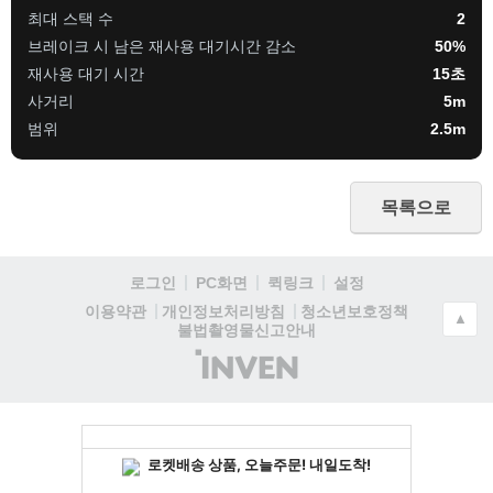
최대 스택 수
2
브레이크 시 남은 재사용 대기시간 감소
50%
재사용 대기 시간
15초
사거리
5m
범위
2.5m
목록으로
로그인
PC화면
퀵링크
설정
청소년보호정책
이용약관
개인정보처리방침
▲
불법촬영물신고안내
(주)
인
벤