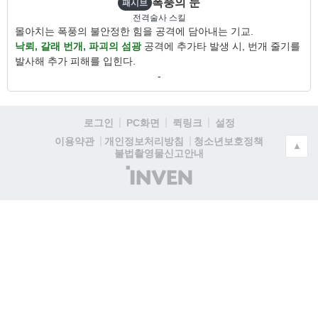
폭풍의 눈
패시브
전격술사 스킬
몰아치는 폭풍의 불안정한 힘을 공격에 담아내는 기교.
낙뢰, 갈래 번개, 파괴의 섬광
공격에 추가타 발생 시, 번개 줄기를
발사해 추가 피해를 입힌다.
-
로그인
PC화면
퀵링크
설정
청소년보호정책
이용약관
개인정보처리방침
▲
불법촬영물신고안내
(주)
인
벤