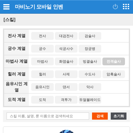
마비노기 모바일
인벤
[스킬]
전사 계열
전사
대검전사
검술사
궁수 계열
궁수
석궁사수
장궁병
마법사 계열
마법사
화염술사
빙결술사
전격술사
힐러 계열
힐러
사제
수도사
암흑술사
음유시인 계
음유시인
댄서
악사
열
도적 계열
도적
격투가
듀얼블레이드
검색
초기화